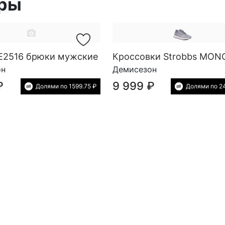
ары
 E2516 брюки мужские
он
Демисезон
₽
9 999 ₽
Долями по 1599.75 ₽
Долями по 24