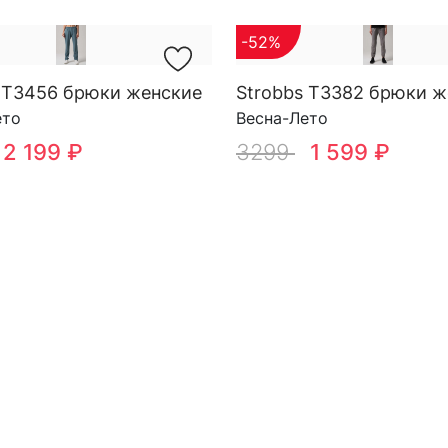
-52%
 T3456 брюки женские
Strobbs T3382 брюки ж
ето
Весна-Лето
2 199 ₽
3299
1 599 ₽