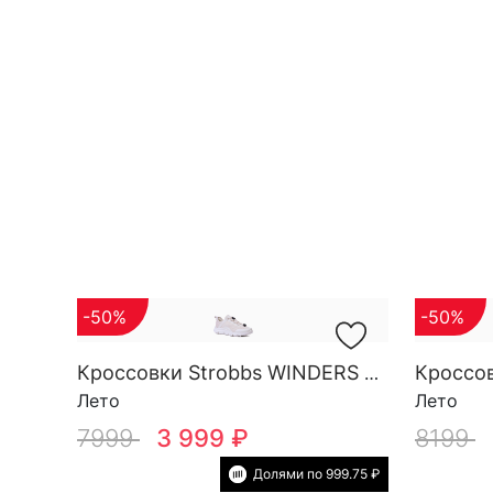
-50%
-50%
Кроссовки Strobbs WINDERS W 7732-16
Лето
Лето
7999
3 999 ₽
8199
Долями по 999.75 ₽