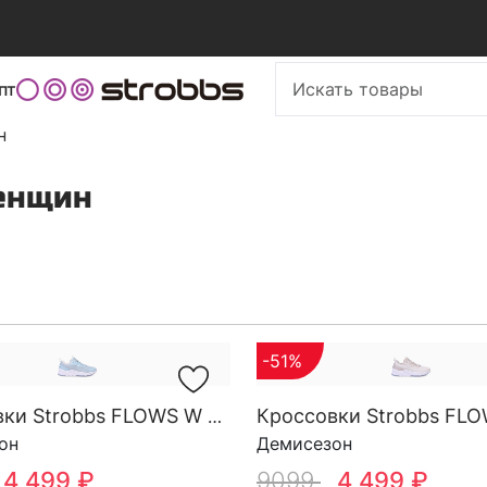
пт
н
енщин
-51%
Кроссовки Strobbs FLOWS W 7743-5
он
Демисезон
4 499 ₽
9099
4 499 ₽