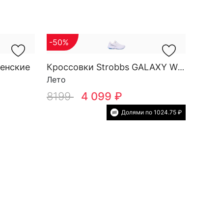
-50%
женские
Кроссовки Strobbs GALAXY W 7801-6
Лето
8199
4 099 ₽
Долями по 1024.75 ₽