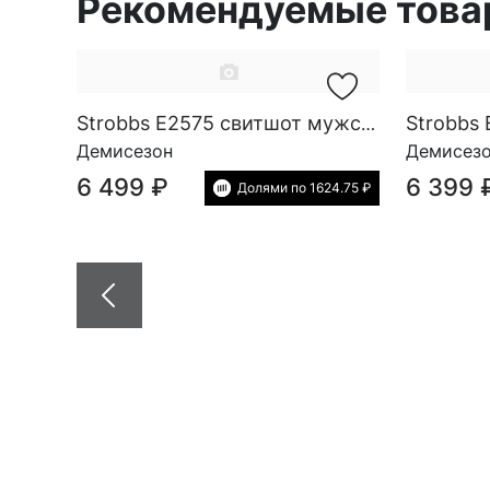
Рекомендуемые тов
Strobbs
Strobbs E2575 свитшот мужской
Демисезон
Демисез
6 499 ₽
6 399 
Долями по 1624.75 ₽