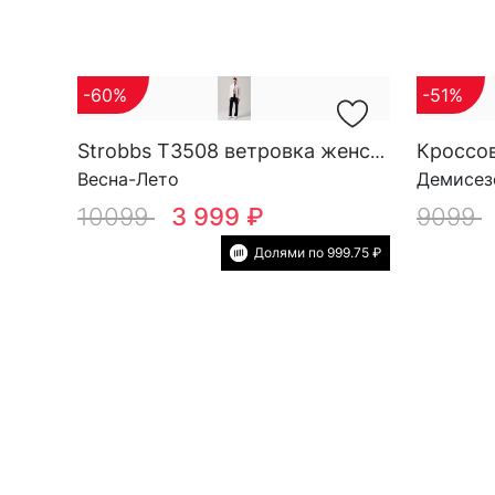
-60%
-51%
Strobbs T3508 ветровка женская
Весна-Лето
Демисез
10099
3 999 ₽
9099
Долями по 999.75 ₽