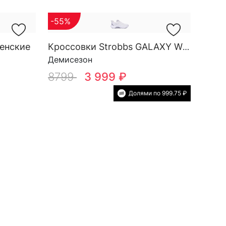
-55%
енские
Кроссовки Strobbs GALAXY W 7747-6
Демисезон
8799
3 999 ₽
Долями по 999.75 ₽