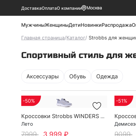
Москва
Доставка
Оплата
О компании
Мужчины
Женщины
Дети
Новинки
Распродажа
О
Главная страница
/
Каталог
/
Strobbs для женщи
Спортивный стиль для ж
Аксессуары
Обувь
Одежда
-50%
-51%
Кроссовки Strobbs WINDERS W 7732-4
Лето
Демисез
7999
3 999 ₽
9099