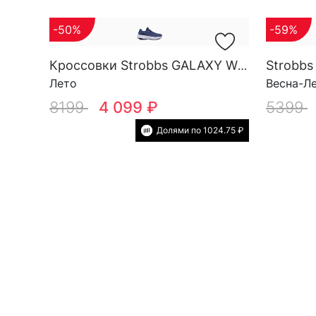
-50%
-59%
Strobbs
Кроссовки Strobbs GALAXY W 7801-2
Лето
Весна-Л
8199
4 099 ₽
5399
Долями по 1024.75 ₽