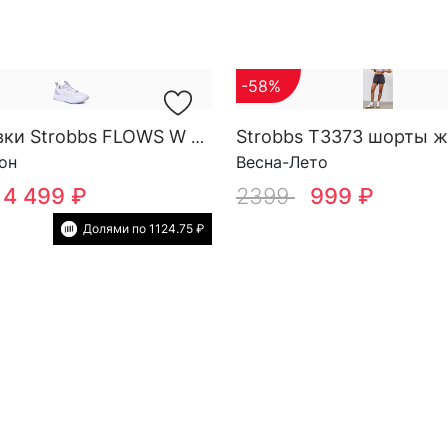
-58%
Strobbs T3373 шорты 
Кроссовки Strobbs FLOWS W 7743-6
он
Весна-Лето
4 499 ₽
2399
999 ₽
Долями по 1124.75 ₽