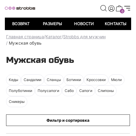
0
ВОЗВРАТ
РАЗМЕРЫ
НОВОСТИ
КОНТАКТЫ
Главная страница
/
Каталог
/
Strobbs для мужчин
/
Мужская обувь
Мужская обувь
Кеды
Сандалии
Сланцы
Ботинки
Кроссовки
Мюли
Полуботинки
Полусапоги
Сабо
Сапоги
Слипоны
Сникеры
Фильтр и сортировка