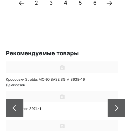
2
3
4
5
6
Рекомендуемые товары
Кроссовки Strobbs MONO BASE SG M 3938-19
Демисезон
Кеды Strobbs 3974-1
Осень