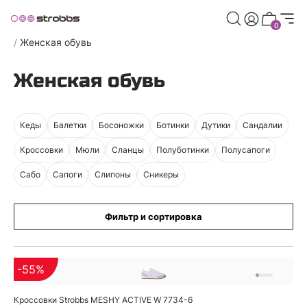
0
Главная страница
/
Каталог
/
Strobbs для женщин
/
Женская обувь
Женская обувь
Кеды
Балетки
Босоножки
Ботинки
Дутики
Сандалии
Кроссовки
Мюли
Сланцы
Полуботинки
Полусапоги
Сабо
Сапоги
Слипоны
Сникеры
Фильтр и сортировка
-55%
Кроссовки Strobbs MESHY ACTIVE W 7734-6