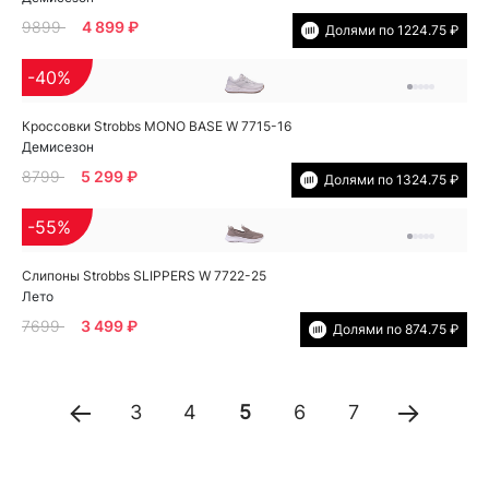
9899
4 899 ₽
Долями по 1224.75 ₽
-40%
Кроссовки Strobbs MONO BASE W 7715-16
Демисезон
8799
5 299 ₽
Долями по 1324.75 ₽
-55%
Слипоны Strobbs SLIPPERS W 7722-25
Лето
7699
3 499 ₽
Долями по 874.75 ₽
3
4
5
6
7