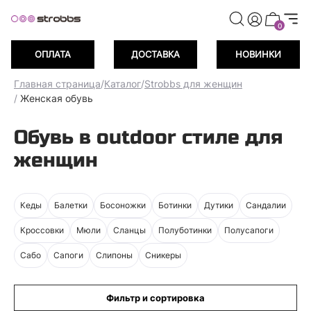
0
ОПЛАТА
ДОСТАВКА
НОВИНКИ
Главная страница
/
Каталог
/
Strobbs для женщин
/
Женская обувь
Обувь в outdoor стиле для
женщин
Кеды
Балетки
Босоножки
Ботинки
Дутики
Сандалии
Кроссовки
Мюли
Сланцы
Полуботинки
Полусапоги
Сабо
Сапоги
Слипоны
Сникеры
Фильтр и сортировка