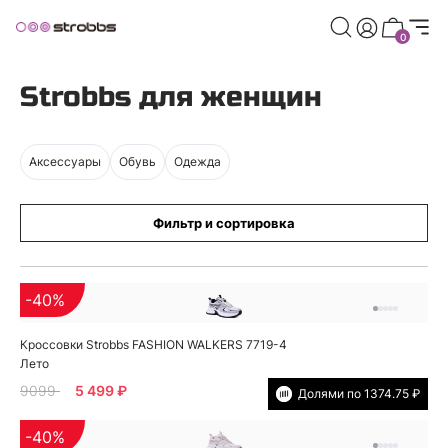
0
Главная страница
/
Каталог
/
Strobbs для женщин
Strobbs для женщин
Аксессуары
Обувь
Одежда
Фильтр и сортировка
-40%
Кроссовки Strobbs FASHION WALKERS 7719-4
Лето
9099
5 499 ₽
Долями по 1374.75 ₽
-40%