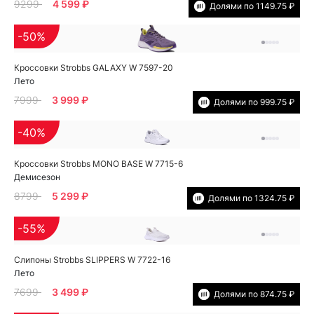
9299
4 599 ₽
Долями по 1149.75 ₽
-50%
Кроссовки Strobbs GALAXY W 7597-20
Лето
7999
3 999 ₽
Долями по 999.75 ₽
-40%
Кроссовки Strobbs MONO BASE W 7715-6
Демисезон
8799
5 299 ₽
Долями по 1324.75 ₽
-55%
Слипоны Strobbs SLIPPERS W 7722-16
Лето
7699
3 499 ₽
Долями по 874.75 ₽