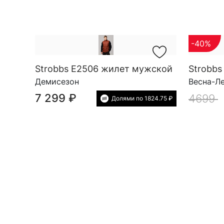
-40%
Strobbs E2506 жилет мужской
Демисезон
Весна-Л
7 299 ₽
4699
Долями по 1824.75 ₽