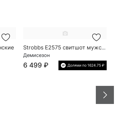
нские
Strobbs E2575 свитшот мужской
Демисезон
6 499 ₽
Долями по 1624.75 ₽