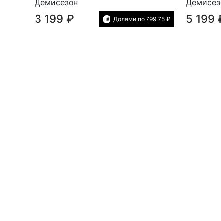
Демисезон
Демисез
3 199 ₽
5 199 
Долями по 799.75 ₽