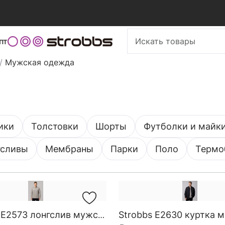
пт
/
Мужская одежда
ики
Толстовки
Шорты
Футболки и майк
гсливы
Мембраны
Парки
Поло
Термо
Strobbs E2630 куртка 
Strobbs E2573 лонгслив мужской