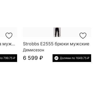
Strobbs E2555 брюки мужские
Strobbs E2565 футболка мужская
Демисезон
6 599 ₽
о 799.75 ₽
Долями по 1649.75 ₽