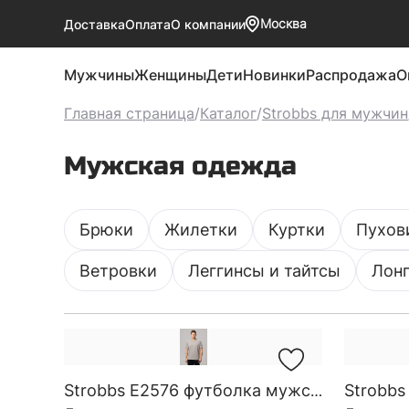
Москва
Доставка
Оплата
О компании
Мужчины
Женщины
Дети
Новинки
Распродажа
О
Главная страница
/
Каталог
/
Strobbs для мужчин
Мужская одежда
Брюки
Жилетки
Куртки
Пухов
Ветровки
Леггинсы и тайтсы
Лон
Strobbs E2576 футболка мужская