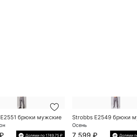
 E2551 брюки мужские
Strobbs E2549 брюки 
он
Осень
 ₽
7 599 ₽
Долями по 1749.75 ₽
Долями по