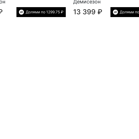
он
Демисезон
₽
13 399 ₽
Долями по 1299.75 ₽
Долями по