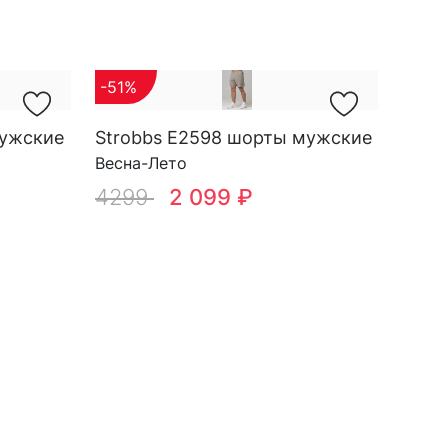
-51%
мужские
Strobbs E2598 шорты мужские
Весна-Лето
4299
2 099 ₽