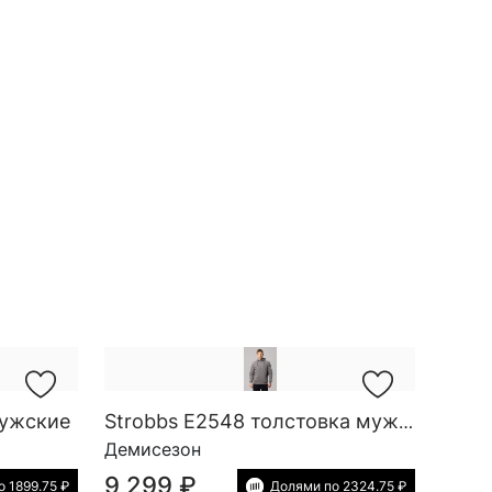
мужские
Strobbs E2548 толстовка мужская
Демисезон
9 299 ₽
 1899.75 ₽
Долями по 2324.75 ₽