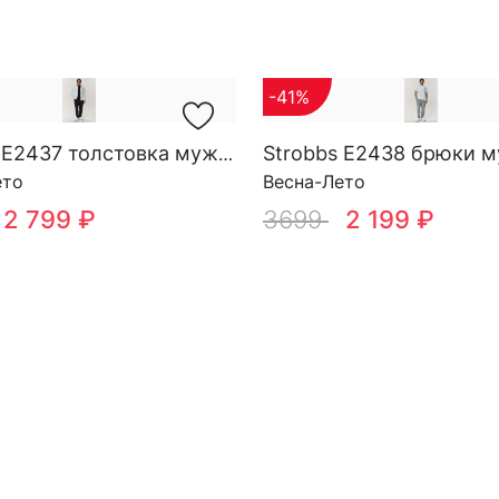
-41%
Strobbs E2438 брюки 
Strobbs E2437 толстовка мужская
ето
Весна-Лето
2 799 ₽
3699
2 199 ₽