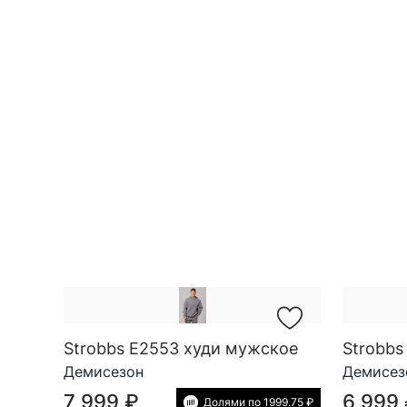
Strobbs E2553 худи мужское
Strobbs
Демисезон
Демисез
7 999 ₽
6 999
Долями по 1999.75 ₽