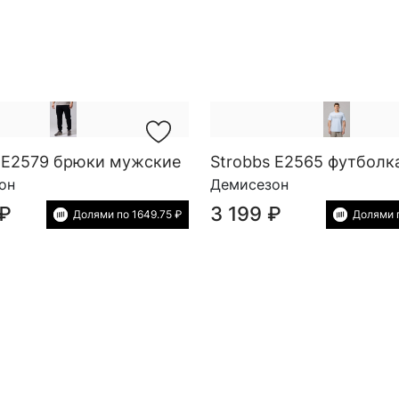
s E2579 брюки мужские
он
Демисезон
 ₽
3 199 ₽
Долями по 1649.75 ₽
Долями п