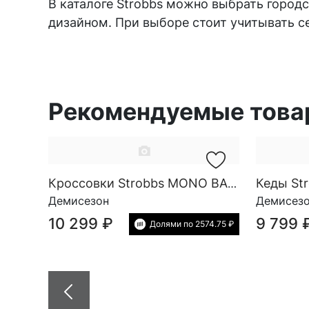
В каталоге Strobbs можно выбрать горо
дизайном. При выборе стоит учитывать с
Рекомендуемые тов
Кроссовки Strobbs MONO BASE SG M 3938-19
Демисезон
Демисез
10 299 ₽
9 799 
Долями по 2574.75 ₽