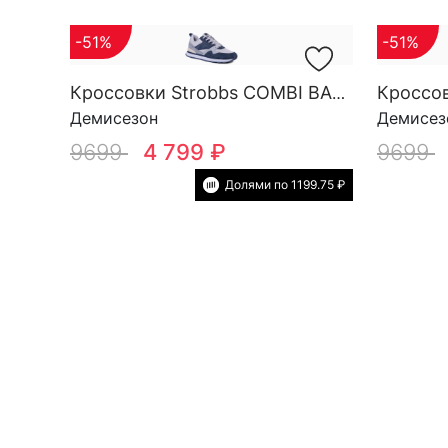
-51%
-51%
Кроссовки Strobbs COMBI BASE M 3879-4
Демисезон
Демисез
9699
4 799 ₽
9699
Долями по 1199.75 ₽