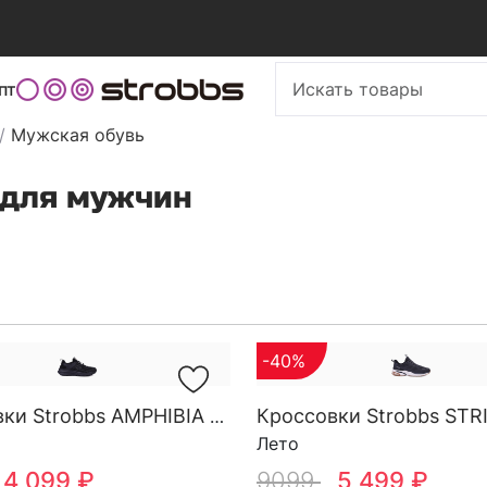
пт
/
Мужская обувь
 для мужчин
-40%
Кроссовки Strobbs AMPHIBIA M 3892-3
Лето
4 099 ₽
9099
5 499 ₽