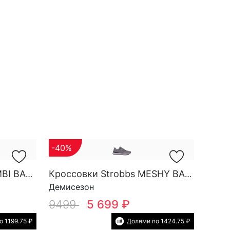
-40%
Кроссовки Strobbs COMBI BASE M 3878-16
Кроссовки Strobbs MESHY BASE M 3857-10
Демисезон
9499
5 699 ₽
 1199.75 ₽
Долями по 1424.75 ₽