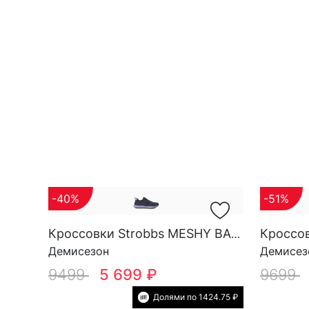
-40%
-51%
Кроссовки Strobbs MESHY BASE M 3857-1
Демисезон
Демисез
9499
5 699 ₽
9699
Долями по 1424.75 ₽