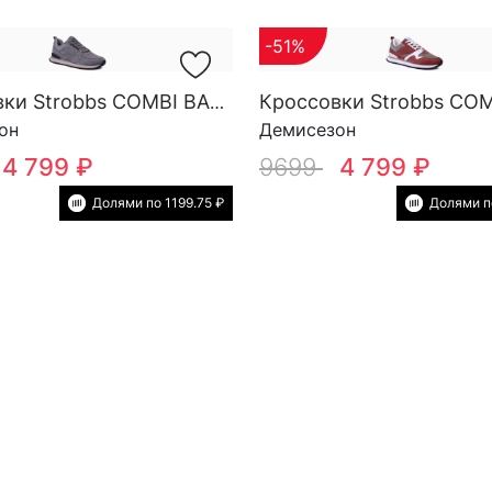
-51%
Кроссовки Strobbs COMBI BASE M 3879-10
он
Демисезон
4 799 ₽
9699
4 799 ₽
Долями по 1199.75 ₽
Долями по