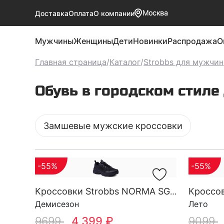
Москва
Доставка
Оплата
О компании
Мужчины
Женщины
Дети
Новинки
Распродажа
О
Главная страница
/
Каталог
/
Strobbs для мужчин
Обувь в городском стиле
Замшевые мужские кроссовки
-55%
-55%
Кроссовки Strobbs NORMA SG M 3894-3
Демисезон
Лето
9699
4 399 ₽
9099