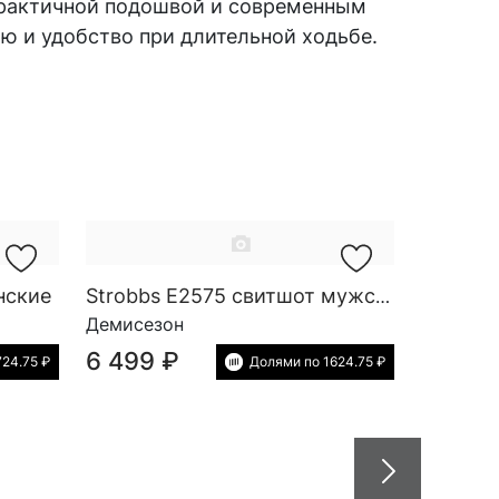
 практичной подошвой и современным
ю и удобство при длительной ходьбе.
нские
Strobbs E2575 свитшот мужской
Демисезон
6 499 ₽
724.75 ₽
Долями по 1624.75 ₽