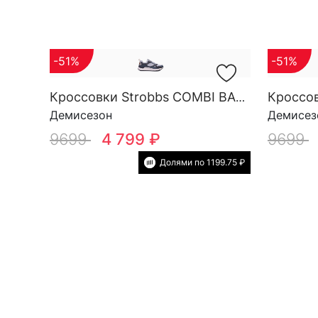
-51%
-51%
Кроссовки Strobbs COMBI BASE M 3878-4
Демисезон
Демисез
9699
4 799 ₽
9699
Долями по 1199.75 ₽