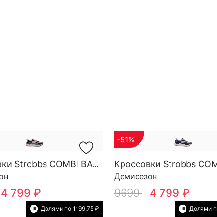
-51%
Кроссовки Strobbs COMBI BASE M 3878-25
он
Демисезон
4 799 ₽
9699
4 799 ₽
Долями по 1199.75 ₽
Долями по