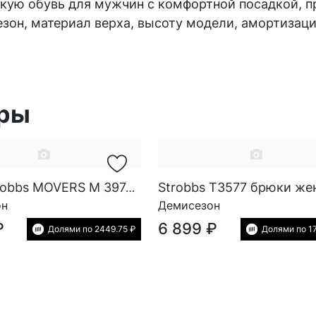
дскую обувь для мужчин с комфортной посадкой,
езон, материал верха, высоту модели, амортизаци
ары
Strobbs T3577 брюки же
Кеды Strobbs MOVERS M 3974-1
он
Демисезон
₽
6 899 ₽
Долями по 2449.75 ₽
Долями по 1