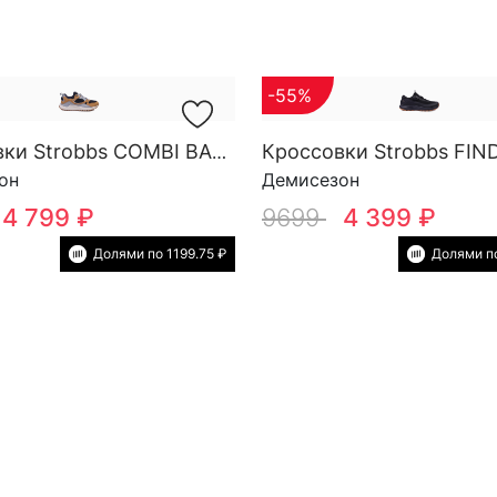
-55%
Кроссовки Strobbs COMBI BASE M 3878-2
он
Демисезон
4 799 ₽
9699
4 399 ₽
Долями по 1199.75 ₽
Долями по