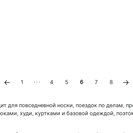
1
4
5
6
7
8
т для повседневной носки, поездок по делам, про
юками, худи, куртками и базовой одеждой, поэто